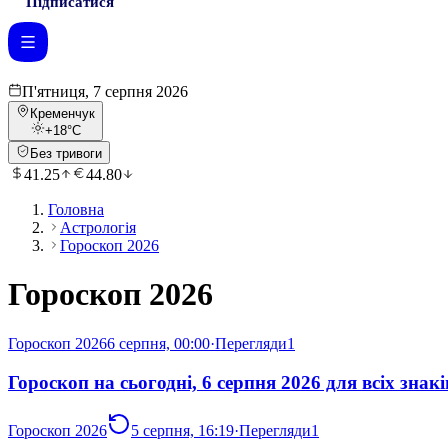
Підписатися
П'ятниця, 7 серпня 2026
Кременчук
+18
°C
Без тривоги
41.25
44.80
Головна
Астрологія
Гороскоп 2026
Гороскоп 2026
Гороскоп 2026
6 серпня, 00:00
·
Перегляди
1
Гороскоп на сьогодні, 6 серпня 2026 для всіх знакі
Гороскоп 2026
5 серпня, 16:19
·
Перегляди
1