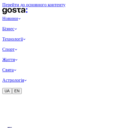
Перейти до основного контенту
Новини
Бізнес
Технології
Спорт
Життя
Свята
Астрологія
UA
EN