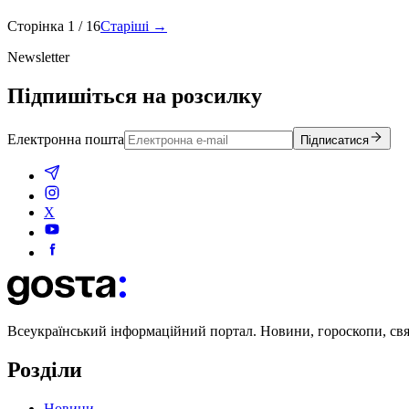
Сторінка
1
/
16
Старіші →
Newsletter
Підпишіться на розсилку
Електронна пошта
Підписатися
X
Всеукраїнський інформаційний портал. Новини, гороскопи, свята
Розділи
Новини