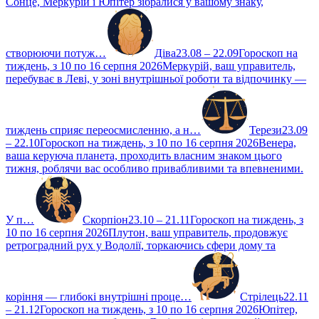
Сонце, Меркурій і Юпітер зібралися у вашому знаку,
створюючи потуж…
Діва
23.08 – 22.09
Гороскоп на
тиждень, з 10 по 16 серпня 2026
Меркурій, ваш управитель,
перебуває в Леві, у зоні внутрішньої роботи та відпочинку —
тиждень сприяє переосмисленню, а н…
Терези
23.09
– 22.10
Гороскоп на тиждень, з 10 по 16 серпня 2026
Венера,
ваша керуюча планета, проходить власним знаком цього
тижня, роблячи вас особливо привабливими та впевненими.
У п…
Скорпіон
23.10 – 21.11
Гороскоп на тиждень, з
10 по 16 серпня 2026
Плутон, ваш управитель, продовжує
ретроградний рух у Водолії, торкаючись сфери дому та
коріння — глибокі внутрішні проце…
Стрілець
22.11
– 21.12
Гороскоп на тиждень, з 10 по 16 серпня 2026
Юпітер,