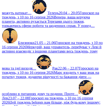
можуть натикат…
Телець
20.04 – 20.05
Гороскоп на
тиждень, з 10 по 16 серпня 2026
Венера, ваша керуюча
планета, активно рухається Терезами цього тижня,
торкаючись сфери роботи та щоденних справ. У понед…
Близнюки
21.05 – 21.06
Гороскоп на тиждень, з 10 по
16 серпня 2026
Меркурій, ваш управитель, перебуває у Леві й
активно взаємодіє з іншими планетами весь тиждень, тому
мова та ідеї виходя…
Рак
22.06 – 22.07
Гороскоп на
тиждень, з 10 по 16 серпня 2026
Марс входить у ваш знак на
початку тижня, додаючи рішучості та бажання діяти —
особливо в питаннях дому та родини. Проте…
Лев
23.07 – 22.08
Гороскоп на тиждень, з 10 по 16 серпня
2026
Цей тиждень belongs вам більше, ніж будь-кому іншому: