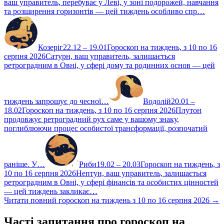
ваш управитель, перебуває у Леві, у зоні подорожей, навчання
та розширення горизонтів — цей тиждень особливо спр…
Козеріг
22.12 – 19.01
Гороскоп на тиждень, з 10 по 16
серпня 2026
Сатурн, ваш управитель, залишається
ретроградним в Овні, у сфері дому та родинних основ — цей
тиждень запрошує до чесної…
Водолій
20.01 –
18.02
Гороскоп на тиждень, з 10 по 16 серпня 2026
Плутон
продовжує ретроградний рух саме у вашому знаку,
поглиблюючи процес особистої трансформації, розпочатий
раніше. У…
Риби
19.02 – 20.03
Гороскоп на тиждень, з
10 по 16 серпня 2026
Нептун, ваш управитель, залишається
ретроградним в Овні, у сфері фінансів та особистих цінностей
— цей тиждень закликає…
Читати повний гороскоп на тиждень з 10 по 16 серпня 2026 →
Часті запитання про гороскоп на