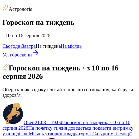
Астрологія
Гороскоп на тиждень
з 10 по 16 серпня 2026
Сьогодні
Завтра
На тиждень
На місяць
Усі гороскопи
Гороскоп на тиждень · з 10 по 16
серпня 2026
Оберіть знак зодіаку і читайте прогноз на кохання, карʼєру та
здоровʼя.
Овен
21.03 – 19.04
Гороскоп на тиждень, з 10 по 16
серпня 2026
На початку тижня доведеться показати витримку:
у понеділок Місяць утворює квадратуру з Сатурном, і емоції