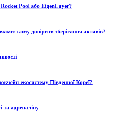
, Rocket Pool або EigenLayer?
чами: кому довірити зберігання активів?
ливості
окчейн-екосистему Південної Кореї?
і та адреналіну