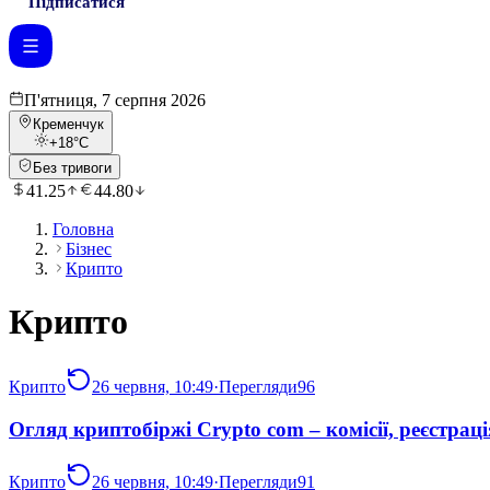
Підписатися
П'ятниця, 7 серпня 2026
Кременчук
+18
°C
Без тривоги
41.25
44.80
Головна
Бізнес
Крипто
Крипто
Крипто
26 червня, 10:49
·
Перегляди
96
Огляд криптобіржі Crypto com – комісії, реєстраці
Крипто
26 червня, 10:49
·
Перегляди
91