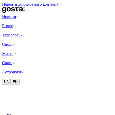
Перейти до основного контенту
Новини
Бізнес
Технології
Спорт
Життя
Свята
Астрологія
UA
EN