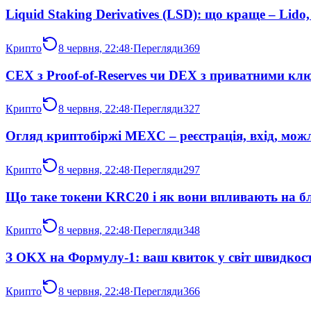
Liquid Staking Derivatives (LSD): що краще – Lido
Крипто
8 червня, 22:48
·
Перегляди
369
CEX з Proof-of-Reserves чи DEX з приватними клю
Крипто
8 червня, 22:48
·
Перегляди
327
Огляд криптобіржі MEXC – реєстрація, вхід, мож
Крипто
8 червня, 22:48
·
Перегляди
297
Що таке токени KRC20 і як вони впливають на бл
Крипто
8 червня, 22:48
·
Перегляди
348
З OKX на Формулу-1: ваш квиток у світ швидкост
Крипто
8 червня, 22:48
·
Перегляди
366