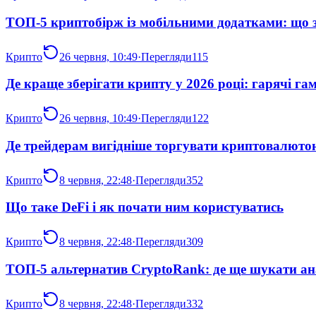
ТОП-5 криптобірж із мобільними додатками: що 
Крипто
26 червня, 10:49
·
Перегляди
115
Де краще зберігати крипту у 2026 році: гарячі га
Крипто
26 червня, 10:49
·
Перегляди
122
Де трейдерам вигідніше торгувати криптовалютою
Крипто
8 червня, 22:48
·
Перегляди
352
Що таке DeFi і як почати ним користуватись
Крипто
8 червня, 22:48
·
Перегляди
309
ТОП-5 альтернатив CryptoRank: де ще шукати а
Крипто
8 червня, 22:48
·
Перегляди
332