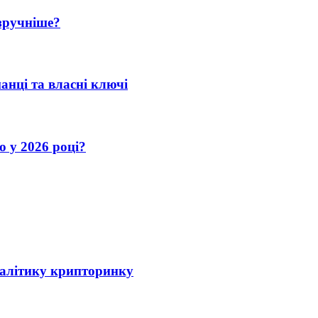
зручніше?
манці та власні ключі
 у 2026 році?
налітику крипторинку