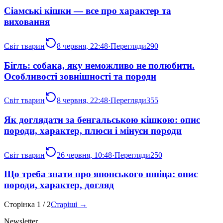
Сіамські кішки — все про характер та
виховання
Світ тварин
8 червня, 22:48
·
Перегляди
290
Бігль: собака, яку неможливо не полюбити.
Особливості зовнішності та породи
Світ тварин
8 червня, 22:48
·
Перегляди
355
Як доглядати за бенгальською кішкою: опис
породи, характер, плюси і мінуси породи
Світ тварин
26 червня, 10:48
·
Перегляди
250
Що треба знати про японського шпіца: опис
породи, характер, догляд
Сторінка
1
/
2
Старіші →
Newsletter