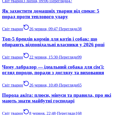
Світ тварин
3 липня, 09:06
·
Перегляди
47
Як захистити домашніх тварин від спеки: 5
порад проти теплового удару
Світ тварин
26 червня, 09:47
·
Перегляди
38
Топ-5 брендів кормів для котів і собак: що
обирають відповідальні власники у 2026 році
Світ тварин
22 червня, 15:30
·
Перегляди
99
Чому лабрадор — ідеальний собака для сім'ї:
огляд породи, поради з догляду та виховання
Світ тварин
26 червня, 10:49
·
Перегляди
65
Порода акіта: плюси, мінуси та правила, про які
мають знати майбутні господарі
Світ тварин
8 червня, 22:48
·
Перегляди
168