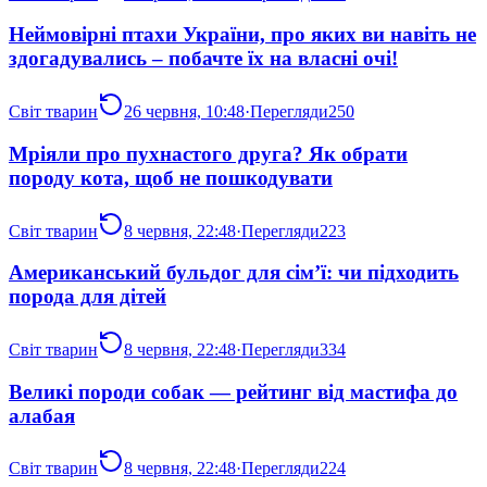
Неймовірні птахи України, про яких ви навіть не
здогадувались – побачте їх на власні очі!
Світ тварин
26 червня, 10:48
·
Перегляди
250
Мріяли про пухнастого друга? Як обрати
породу кота, щоб не пошкодувати
Світ тварин
8 червня, 22:48
·
Перегляди
223
Американський бульдог для сім’ї: чи підходить
порода для дітей
Світ тварин
8 червня, 22:48
·
Перегляди
334
Великі породи собак — рейтинг від мастифа до
алабая
Світ тварин
8 червня, 22:48
·
Перегляди
224