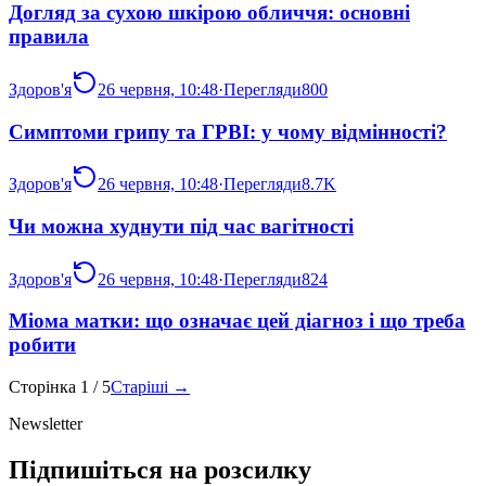
Догляд за сухою шкірою обличчя: основні
правила
Здоров'я
26 червня, 10:48
·
Перегляди
800
Симптоми грипу та ГРВІ: у чому відмінності?
Здоров'я
26 червня, 10:48
·
Перегляди
8.7K
Чи можна худнути під час вагітності
Здоров'я
26 червня, 10:48
·
Перегляди
824
Міома матки: що означає цей діагноз і що треба
робити
Сторінка
1
/
5
Старіші →
Newsletter
Підпишіться на розсилку