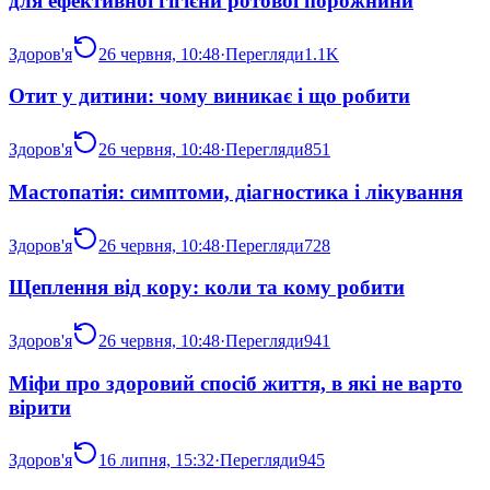
для ефективної гігієни ротової порожнини
Здоров'я
26 червня, 10:48
·
Перегляди
1.1K
Отит у дитини: чому виникає і що робити
Здоров'я
26 червня, 10:48
·
Перегляди
851
Мастопатія: симптоми, діагностика і лікування
Здоров'я
26 червня, 10:48
·
Перегляди
728
Щеплення від кору: коли та кому робити
Здоров'я
26 червня, 10:48
·
Перегляди
941
Міфи про здоровий спосіб життя, в які не варто
вірити
Здоров'я
16 липня, 15:32
·
Перегляди
945