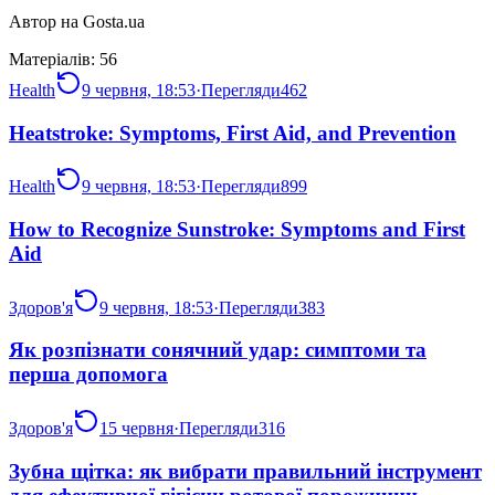
Автор на Gosta.ua
Матеріалів:
56
Health
9 червня, 18:53
·
Перегляди
462
Heatstroke: Symptoms, First Aid, and Prevention
Health
9 червня, 18:53
·
Перегляди
899
How to Recognize Sunstroke: Symptoms and First
Aid
Здоров'я
9 червня, 18:53
·
Перегляди
383
Як розпізнати сонячний удар: симптоми та
перша допомога
Здоров'я
15 червня
·
Перегляди
316
Зубна щітка: як вибрати правильний інструмент