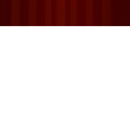
Умови використання
Політика конфіденційності
Політика cookies