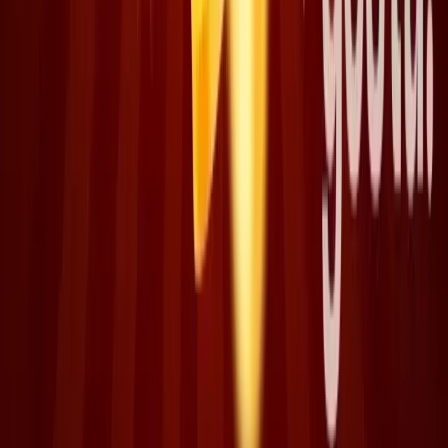
X
Всеукраїнський інформаційний портал. Новини, гороскопи,
свята та сервіси з 2022 року.
Розділи
Новини
Бізнес
Технології
Спорт
Життя
Свята
Астрологія
Сервіси