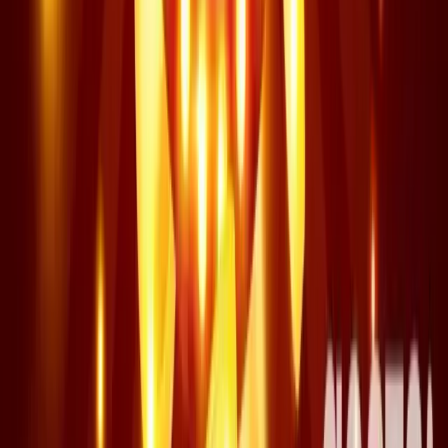
Бездепозитний бонус
Розіграші під час стрімів ChampionCasino
Безкоштовні обертання
Кешбек
Як правильно вибирати бонуси в онлайн казино
Висновок
Популярне
Знаки зодіаку за датою народження — таблиця всіх 12
знаків
Цитати про життя — топ-50, які беруть за душу
Привітання з днем народження: 160 ідей для кожного
Як підключитися до WhatsApp Web: покрокова
інструкція
How to Download YouTube Videos to Your Computer or
Flash Drive: A Step-by-Step Guide
Останнє в категорії
Роль стрімерів та інфлюенсерів у популяризації
кіберспортивних ігор
Детальний огляд слоту Big Bass Bonanza від Pragmatic