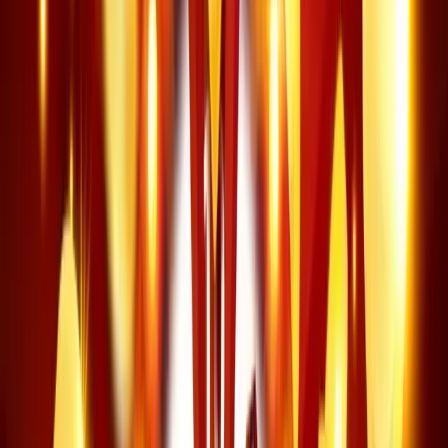
Розіграші під час стрімів ChampionCasino
Чемпіон казино пропонує гравцям взяти участь у щоденних
розіграшах Турбонів.
Щодня на вас чекають цікаві конкурси, а також можливість
забирати призи щогодини протягом усього дня до старту
головного розіграшу. Наприклад, у понеділок можна
отримувати турбони з першої години ночі і до 18.00. Бонуси
виглядають так:
01:00 – 2:00 турбони по 10 грн., ставка від 20 коп.
03:00 – 4:00 турбони по 100 грн., ставка від 20 коп.
04:00 – 5:00 турбони по 10 грн., ставка від 10 коп.
09:00 – 10:00 турбони по 10 грн., ставка від 10 коп.
12:00 – 13:00 турбони по 100 грн., ставка від 20 коп.
13:00 – 14:00 турбони по 10 грн., ставка від 10 коп.
16:00 – 17:00 турбони по 100 грн., ставка від 20 коп.
17:00 – 18:00 турбони по 10 грн., ставка від 20 коп.
Цього ж дня о 19.00 на онлайн заході стартує прямий ефір із
конкурсом "Бонус на слуху". Вам потрібно бути дуже
уважним і не пропустити, коли в ефірі пролунає певний звук.
Встигніть дати правильну відповідь та заберіть свою бонусну