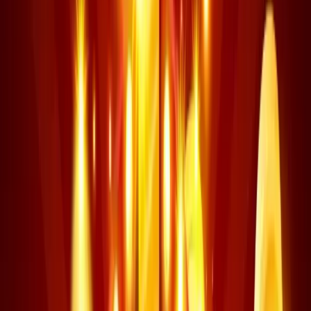
Вітальні бонуси в українських казино також можуть
поділятися на кілька додаткових форматів:
Вітальний бонус у вигляді певного % до суми депозиту.
Наприклад, ви внесли на рахунок 1000 гривень із
бонусом 120%. У підсумку на ваш бонусний баланс буде
зараховано 1200 гривень;
Безкоштовні обертання. Після реєстрації казино може
запропонувати вам певну кількість спінів, які можна
буде використовувати у певних слотах, або у всіх іграх
на сайті;
Комбінований бонус. Складається і з % депозиту, і
безкоштовних обертань. У результаті ваші шанси на
виграш підвищуються ще більше;
Пакет вітальних бонусів. Найчастіше казино видає
бонуси одразу на 3-4 перші депозити. Гравець відіграє
перший бонус, поповнює рахунок вдруге та отримує
додаткові привілеї, тощо.
Перед використанням вітального бонусу обов'язково вивчіть
інформацію про мінімальну суму для його активації, а також
про термін дії. Якщо не встигнете зробити все вчасно, згідно
умов отримання welcome-бонусу, то він просто анулюється.