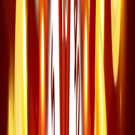
1,000 гривень, не втрачайте часу, оскільки переможців буде
лише 20.
Наступний цікавий конкурс – це Марафон Чемпіон, взяти
участь у ньому ви можете у понеділок, вівторок, п'ятницю та
суботу. Для участі у марафоні необхідно активно грати в одну
з ігор казино за ставкою від 30 копійок. Головна мета -
зловити якнайбільше турбонів протягом 15-хвилинного
раунду. У понеділок приз складає 6,000 гривень, а у суботу ви
можете виграти до 20,000 гривень просто за свою активність.
Щочетверга для гравців проводиться конкурс ЧЕМПІОН Lift
UP, в рамках якого розігруються різні призи. При цьому
головний бонус четверга – це мега-розіграш, який може
сягати 50,000 гривень.
У неділю підбиваються підсумки всього тижня - о 24.00 ведучі
онлайн стріму називають 15 найкращих гравців, яким вдалося
зловити найбільше турбонів за звітний період. Гравець, який
посів перше місце, може отримати одразу 30,000 гривень –
15,000 на основний баланс та ще 15,000 на бонусний. Також
наприкінці місяця підбиваються загальні підсумки та
визначаються 20 найкращих гравців. Усі вони отримають по
5,000 на свій рахунок.