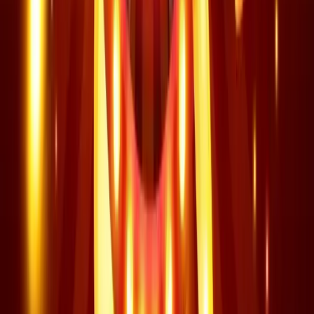
Гемблінг
8 червня, 22:47
·
Перегляди
599
Опановуємо мистецтво покеру: як грати в покер
в віртуальній реальності
Зміст
Вітальний бонус в онлайн казино