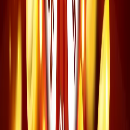
Як вам матеріал? Оберіть реакцію
👍
Подобається
❤️
Любов
😲
Вау
😢
Сумно
😡
Злість
Теги
Онлайн казино
Вітальний бонус
Безкоштовні
обертання
Бездепозитний бонус
Лояльність гравців
Кешбек
Попередження:
Якщо ви відчуваєте проблеми з контролем гри,
ознайомтеся з
інформацією про ігрову залежність та способи отримання
допомоги.