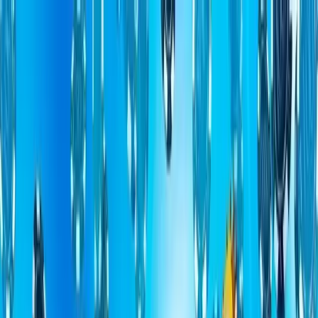
Перейти до основного контенту
Новини
Бізнес
Технології
Спорт
Життя
Свята
Астрологія
UA
EN