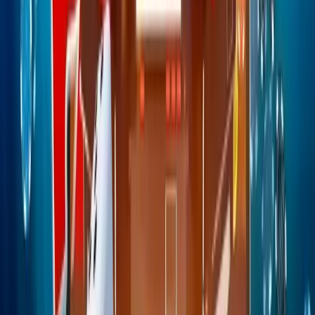
Як працюють ігрові автомати?
Ігрові автомати працюють за допомогою генератора
випадкових чисел (ГВЧ). ГВЧ — це комп'ютерна програма,
яка генерує випадкові числа постійно. Коли ви натискаєте
кнопку "грати", ГВЧ визначає, які символи з'являться на
барабанах. Якщо комбінація символів, що з'являються, є
виграшною, ви отримуєте виплату.
Де можна грати в ігрові автомати?
Ви можете грати в ігрові автомати в наземних казино або
онлайн-казино. Наземні казино можна знайти в багатьох
країнах світу, а онлайн-казино доступні в Інтернеті.
Де знайти допомогу залежним від гри?
Якщо ви, чи ваші близькі, потерпають від залежності, варто
зателефонувати 117. Це лінія допомоги залежним від гри.
Як вам матеріал? Оберіть реакцію