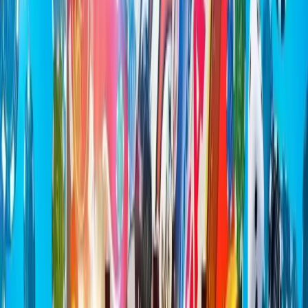
Всі вони мають режим безкоштовної демо-гри та дозволяють