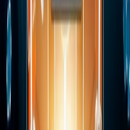
Зміст
Чи можна грати в ігрові автомати безплатно без
реєстрації?
Де грати в ігрові автомати безплатно без реєстрації?
Які переваги має безкоштовна гра в ігрові автомати?
Які ігрові автомати існують? Огляд варіантів
Висновок
Поширені питання про те, як грати в ігрові автомати
Які шанси виграти в ігрові автомати?
Як працюють ігрові автомати?