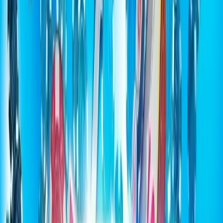
8 червня 2026 р. о 22:47
Переглядів:
414
Поділитися
𝕏
Ігрові автомати – спосіб розслабитися після важкого дня та
отримати порцію адреналіну. Їх дуже полюбляють азартні
люди. Тим паче ігрових автоматів сьогодні дуже багато,
обрати можна на будь-який смак! Тому дуже багатьох
цікавить, як грати в ігрові автомати безплатно без реєстрації?
Ми підготували для вас статтю, яка допоможе знайти онлай-
казино для гри без реєстрації!
Нагадаємо, раніше ми писали про
історію
гемблінгу
.
Чи можна грати в ігрові автомати
безплатно без реєстрації?
Так, у багатьох онлайн-казино можна грати в ігрові автомати
безкоштовно та без реєстрації. Це чудовий спосіб
познайомитися з різними слотами, випробувати нові стратегії