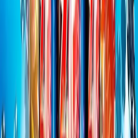
грати в ігрові автомати безплатно без реєстрації може бути
дуже корисно. Гра має наступні переваги:
Без ризику
: Вам не потрібно ризикувати своїми
грошима, щоб грати в ігрові автомати. Це чудовий
спосіб познайомитися з грою, перш ніж робити ставки
на реальні гроші.
Без реєстрації
: Вам не потрібно створювати обліковий
запис або вносити особисту інформацію, щоб грати в
безкоштовні ігрові автомати.
Весело
: Грати в ігрові автомати може бути дуже весело,
навіть якщо ви не граєте на реальні гроші.
Різноманіття
: Існує безліч безкоштовних ігрових
автоматів на вибір, тому ви можете знайти ті, які вам
сподобаються.
Недоліки гри в ігрові автомати безкоштовно без реєстрації:
Неможливо виграти реальні гроші
: Ви не можете
виграти реальні гроші, граючи в безкоштовні ігрові
автомати.
Деякі обмеження
: Деякі казино можуть обмежувати
кількість часу, яку ви можете грати в безкоштовні ігрові
автомати, або деякі функції можуть бути недоступні.
Реклама
: Деякі безкоштовні ігрові автомати можуть
містити багато реклами.