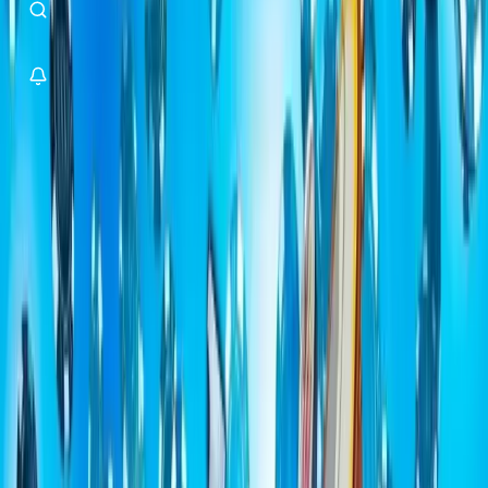
Підписатися
П'ятниця, 7 серпня 2026
Кременчук
+18
°C
Без тривоги
41.25
44.80
Головна
Гемблінг
Як та де грати в ігрові автомати
безплатно без реєстрації?
Гемблінг