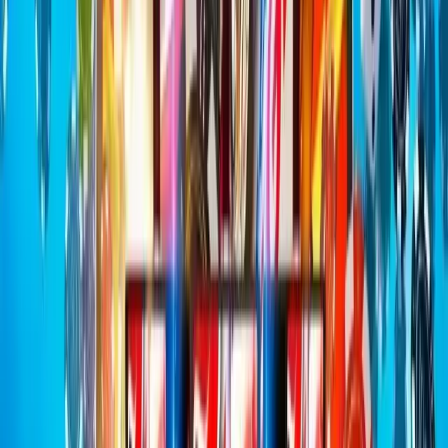
грати в ігрові автомати безплатно без реєстрації. Ви можете
спробувати будь-який слот у такому режимі.
Далі ваш алгоритм дій буде наступним:
Знайдіть ігрові автомати, в які хочете грати. Більшість
онлайн-казино мають широкий вибір безкоштовних
ігрових автоматів на вибір. Ви можете шукати за
назвою, провайдером, темою або функціями.
Запустіть гру. Коли ви знайдете ігровий автомат, який
хочете грати, просто натисніть кнопку "Грати
безкоштовно". Вам не потрібно буде створювати
обліковий запис або вносити депозит.
Грайте! Грайте в ігрові автомати так само, як грали б на
реальні гроші. Ви можете робити ставки, крутити
барабани та вигравати віртуальні призи.
Тобто ви отримуєте весь функціонал гри в казино, окрім
заробітку. Щоб заробити гроші на грі, потрібно буде пройти
реєстрацію, верифікувати профіль та внести депозит.
Які переваги має безкоштовна гра в
ігрові автомати?
Для тих, хто вперше знайомиться зі світом онлайн-казино,