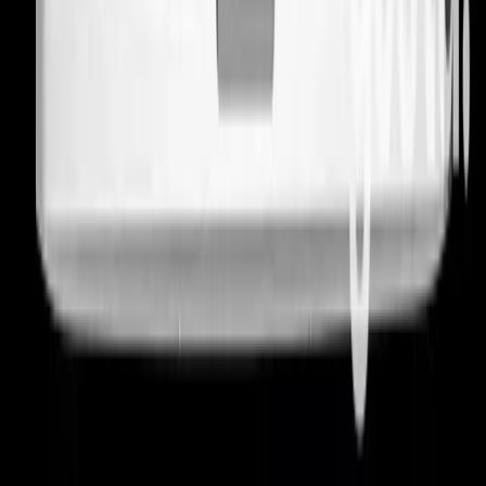
Всеукраїнський інформаційний портал. Новини, гороскопи,
свята та сервіси з 2022 року.
Розділи
Новини
Бізнес
Технології
Спорт
Життя
Свята
Астрологія
Сервіси
Гороскоп
Свято дня