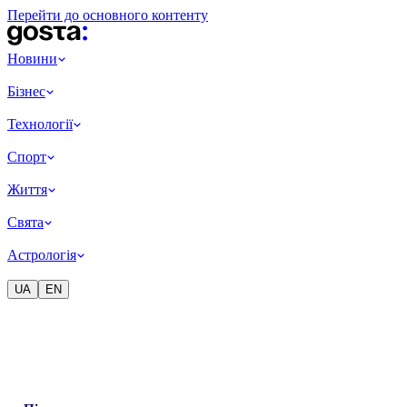
Перейти до основного контенту
Новини
Бізнес
Технології
Спорт
Життя
Свята
Астрологія
UA
EN