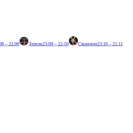
08 – 22.09
Терези
23.09 – 22.10
Скорпіон
23.10 – 21.11