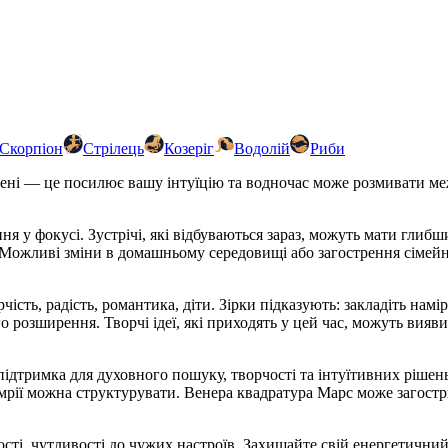
Скорпіон
Стрілець
Козеріг
Водолій
Риби
ені — це посилює вашу інтуїцію та водночас може розмивати меж
я у фокусі. Зустрічі, які відбуваються зараз, можуть мати глиб
. Можливі зміни в домашньому середовищі або загострення сімей
ість, радість, романтика, діти. Зірки підказують: закладіть на
розширення. Творчі ідеї, які приходять у цей час, можуть вияви
дтримка для духовного пошуку, творчості та інтуїтивних рішень
мрії можна структурувати. Венера квадратура Марс може загостр
сті, чутливості до чужих настроїв. Захищайте свій енергетични