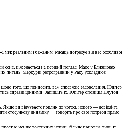
і між реальним і бажаним. Місяць потребує від вас особливої
ший сенс, ніж здається на перший погляд. Марс у Близнюках
них питань. Меркурій ретроградний у Раку ускладнює
мір щодо того, що приносить вам справжнє задоволення. Юпітер
тись справді цінними. Запишіть їх. Юпітер опозиція Плутон
. Якщо ви відчуваєте поклик до чогось нового — довіряйте
ити стосункову динаміку — говоріть про свої потреби прямо,
й простір: менше токсичних новин, більше природи, тиші та