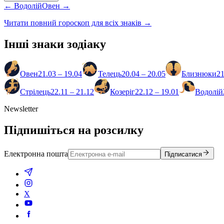
←
Водолій
Овен
→
Читати повний гороскоп для всіх знаків →
Інші знаки зодіаку
Овен
21.03 – 19.04
Телець
20.04 – 20.05
Близнюки
21
Стрілець
22.11 – 21.12
Козеріг
22.12 – 19.01
Водолій
Newsletter
Підпишіться на розсилку
Електронна пошта
Підписатися
X