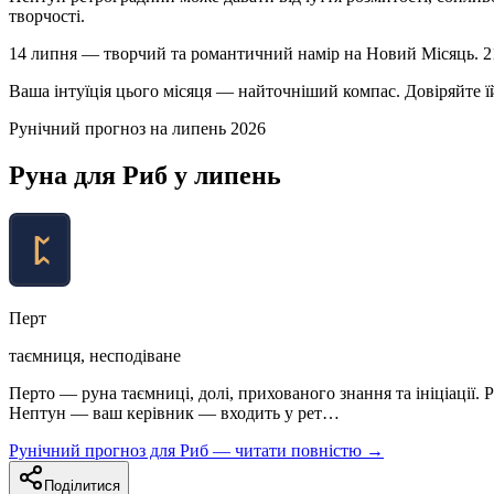
творчості.
14 липня — творчий та романтичний намір на Новий Місяць. 21
Ваша інтуїція цього місяця — найточніший компас. Довіряйте ї
Рунічний прогноз на
липень
2026
Руна для
Риб
у
липень
Перт
таємниця, несподіване
Перто — руна таємниці, долі, прихованого знання та ініціації.
Нептун — ваш керівник — входить у рет…
Рунічний прогноз для
Риб
— читати повністю →
Поділитися