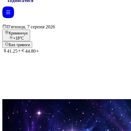
Підписатися
П'ятниця, 7 серпня 2026
Кременчук
+18
°C
Без тривоги
41.25
44.80