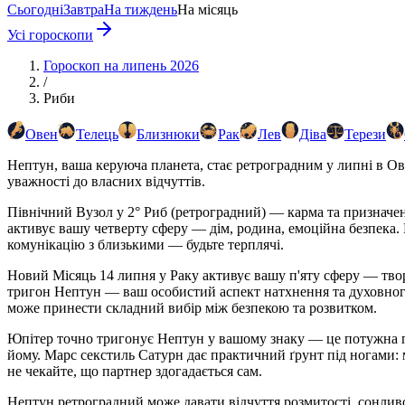
Сьогодні
Завтра
На тиждень
На місяць
Усі гороскопи
Гороскоп на липень 2026
/
Риби
Овен
Телець
Близнюки
Рак
Лев
Діва
Терези
Нептун, ваша керуюча планета, стає ретроградним у липні в Ов
уважності до власних відчуттів.
Північний Вузол у 2° Риб (ретроградний) — карма та призначенн
активує вашу четверту сферу — дім, родина, емоційна безпека
комунікацію з близькими — будьте терплячі.
Новий Місяць 14 липня у Раку активує вашу п'яту сферу — творч
тригон Нептун — ваш особистий аспект натхнення та духовного 
може принести складний вибір між безпекою та розвитком.
Юпітер точно тригонує Нептун у вашому знаку — це потужна пі
йому. Марс секстиль Сатурн дає практичний ґрунт під ногами: 
не чекайте, що партнер здогадається сам.
Нептун ретроградний може давати відчуття розмитості, сонливо