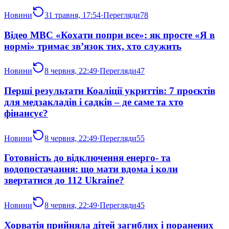
Новини
31 травня, 17:54
·
Перегляди
78
Відео МВС «Кохати попри все»: як просте «Я в
нормі» тримає зв’язок тих, хто служить
Новини
8 червня, 22:49
·
Перегляди
47
Перші результати Коаліції укриттів: 7 проєктів
для медзакладів і садків – де саме та хто
фінансує?
Новини
8 червня, 22:49
·
Перегляди
55
Готовність до відключення енерго- та
водопостачання: що мати вдома і коли
звертатися до 112 Ukraine?
Новини
8 червня, 22:49
·
Перегляди
45
Хорватія прийняла дітей загиблих і поранених