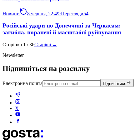
Новини
8 червня, 22:49
·
Перегляди
54
Російські удари по Донеччині та Черкасам:
загибла, поранені й масштабні руйнування
Сторінка
1
/
36
Старіші →
Newsletter
Підпишіться на розсилку
Електронна пошта
Підписатися
X