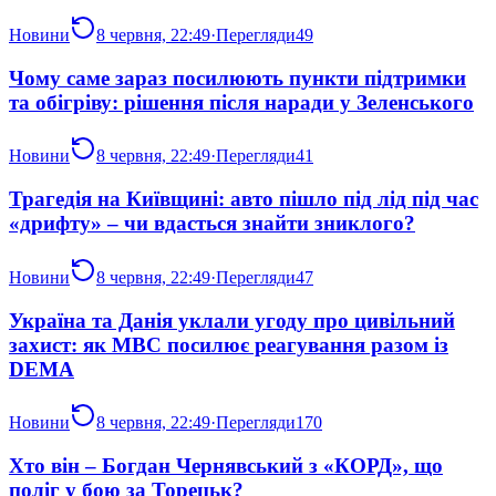
Новини
8 червня, 22:49
·
Перегляди
49
Чому саме зараз посилюють пункти підтримки
та обігріву: рішення після наради у Зеленського
Новини
8 червня, 22:49
·
Перегляди
41
Трагедія на Київщині: авто пішло під лід під час
«дрифту» – чи вдасться знайти зниклого?
Новини
8 червня, 22:49
·
Перегляди
47
Україна та Данія уклали угоду про цивільний
захист: як МВС посилює реагування разом із
DEMA
Новини
8 червня, 22:49
·
Перегляди
170
Хто він – Богдан Чернявський з «КОРД», що
поліг у бою за Торецьк?