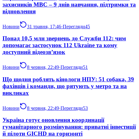
захисників МВС – 9 днів навчання, підтримки та
відновлення
Новини
31 травня, 17:46
·
Перегляди
45
Понад 10,5 млн звернень до Служби 112: чим
допомагає застосунок 112 Ukraine та кому
доступний відеозв’язок
Новини
8 червня, 22:49
·
Перегляди
51
Що щодня роблять кінологи НПУ: 51 собака, 39
фахівців і команди, що рятують у метро та на
викликах
Новини
8 червня, 22:49
·
Перегляди
53
Україна готує оновлення координації
гуманітарного розмінування: приватні інвестиції
й пілоти GICHD на горизонті