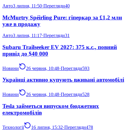
Авто
3 липня, 11:50
·
Перегляди
40
McMurtry Spéirling Pure: гіперкар за £1,2 млн
уже в продажу
Авто
3 липня, 11:17
·
Перегляди
31
Subaru Trailseeker EV 2027: 375 к.с., повний
привід до $40 000
Новини
26 червня, 10:48
·
Перегляди
593
Українці активно купують вживані автомобілі
Новини
26 червня, 10:48
·
Перегляди
528
Tesla займеться випуском бюджетних
електромобілів
Технології
16 липня, 15:32
·
Перегляди
478