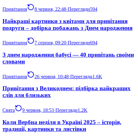
Привітання
8 червня, 22:48
·
Перегляди
594
Найкращі картинки з квітами для привітання
подруги – добірка побажань з Днем народження
Привітання
7 серпня, 09:20
·
Перегляди
694
З днем народження бабусі — 40 привітань своїми
словами
Привітання
26 червня, 10:48
·
Перегляди
1.6K
Привітання з Великоднем: підбірка найкращих
слів для близьких
Свята
9 червня, 18:53
·
Перегляди
1.2K
Коли Вербна неділя в Україні 2025 – історія,
традиції, картинки та листівки