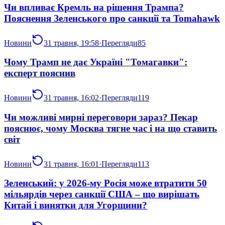
Чи впливає Кремль на рішення Трампа?
Пояснення Зеленського про санкції та Tomahawk
Новини
31 травня, 19:58
·
Перегляди
85
Чому Трамп не дає Україні "Томагавки":
експерт пояснив
Новини
31 травня, 16:02
·
Перегляди
119
Чи можливі мирні переговори зараз? Пекар
пояснює, чому Москва тягне час і на що ставить
світ
Новини
31 травня, 16:01
·
Перегляди
113
Зеленський: у 2026-му Росія може втратити 50
мільярдів через санкції США – що вирішать
Китай і винятки для Угорщини?