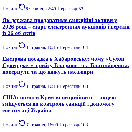
Новини
8 червня, 22:49
·
Перегляди
53
Як держава продаватиме санкційні активи у
2026 році – старт електронних аукціонів і перелік
із 26 об’єктів
Новини
31 травня, 16:15
·
Перегляди
104
Екстрена посадка в Хабаровську: чому «Сухой
Суперджет» з рейсу Владивосток–Благовіщенськ
повернули та що кажуть пасажири
Новини
31 травня, 16:13
·
Перегляди
108
США: вимоги Кремля неприйнятні – акцент
зміщується на контроль санкцій і допомогу
енергетиці України
Новини
31 травня, 16:09
·
Перегляди
103