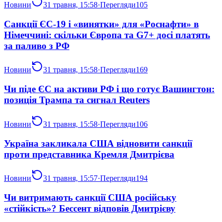
Новини
31 травня, 15:58
·
Перегляди
105
Санкції ЄС-19 і «винятки» для «Роснафти» в
Німеччині: скільки Європа та G7+ досі платять
за паливо з РФ
Новини
31 травня, 15:58
·
Перегляди
169
Чи піде ЄС на активи РФ і що готує Вашингтон:
позиція Трампа та сигнал Reuters
Новини
31 травня, 15:58
·
Перегляди
106
Україна закликала США відновити санкції
проти представника Кремля Дмитрієва
Новини
31 травня, 15:57
·
Перегляди
194
Чи витримають санкції США російську
«стійкість»? Бессент відповів Дмитрієву