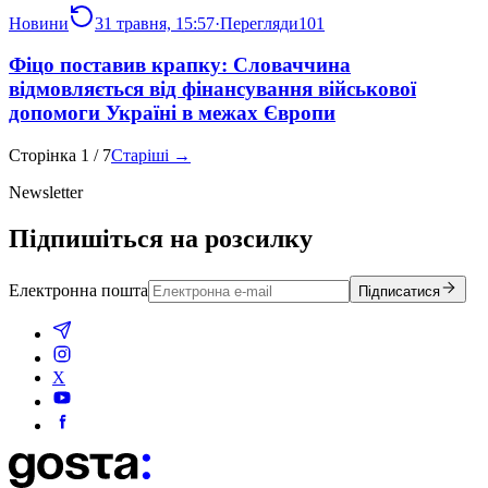
Новини
31 травня, 15:57
·
Перегляди
101
Фіцо поставив крапку: Словаччина
відмовляється від фінансування військової
допомоги Україні в межах Європи
Сторінка
1
/
7
Старіші →
Newsletter
Підпишіться на розсилку
Електронна пошта
Підписатися
X