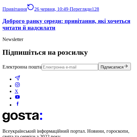
Привітання
26 червня, 10:49
·
Перегляди
128
Доброго ранку середи: привітання, які хочеться
читати й надсилати
Newsletter
Підпишіться на розсилку
Електронна пошта
Підписатися
X
Всеукраїнський інформаційний портал. Новини, гороскопи,
свята та сервіси з 2022 року.