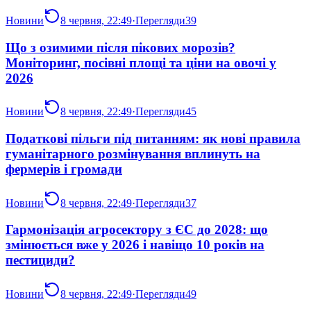
Новини
8 червня, 22:49
·
Перегляди
39
Що з озимими після пікових морозів?
Моніторинг, посівні площі та ціни на овочі у
2026
Новини
8 червня, 22:49
·
Перегляди
45
Податкові пільги під питанням: як нові правила
гуманітарного розмінування вплинуть на
фермерів і громади
Новини
8 червня, 22:49
·
Перегляди
37
Гармонізація агросектору з ЄС до 2028: що
змінюється вже у 2026 і навіщо 10 років на
пестициди?
Новини
8 червня, 22:49
·
Перегляди
49