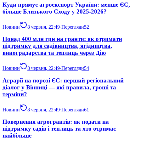
Куди прямує агроекспорт України: менше ЄС,
більше Близького Сходу у 2025-2026?
Новини
8 червня, 22:49
·
Перегляди
52
Понад 400 млн грн на гранти: як отримати
підтримку для садівництва, ягідництва,
виноградарства та теплиць через Дію
Новини
8 червня, 22:49
·
Перегляди
54
Аграрії на порозі ЄС: перший регіональний
діалог у Вінниці — які правила, гроші та
терміни?
Новини
8 червня, 22:49
·
Перегляди
61
Повернення агрогрантів: як подати на
підтримку садів і теплиць та хто отримає
найбільше