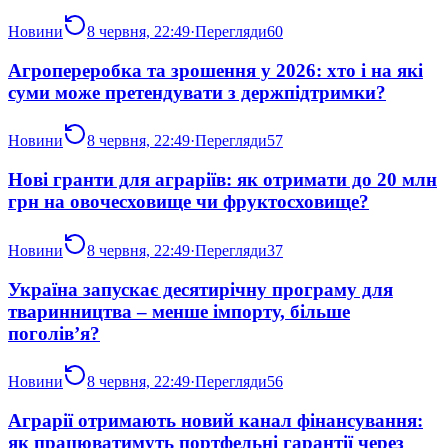
Новини
8 червня, 22:49
·
Перегляди
60
Агропереробка та зрошення у 2026: хто і на які
суми може претендувати з держпідтримки?
Новини
8 червня, 22:49
·
Перегляди
57
Нові гранти для аграріїв: як отримати до 20 млн
грн на овочесховище чи фруктосховище?
Новини
8 червня, 22:49
·
Перегляди
37
Україна запускає десятирічну програму для
тваринництва – менше імпорту, більше
поголів’я?
Новини
8 червня, 22:49
·
Перегляди
56
Аграрії отримають новий канал фінансування:
як працюватимуть портфельні гарантії через