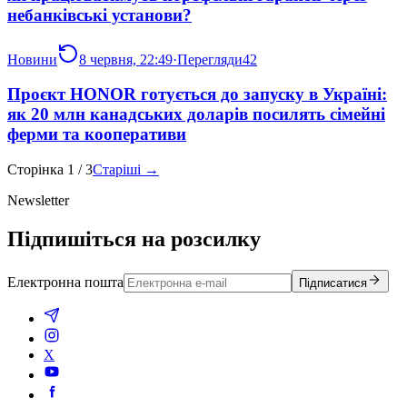
небанківські установи?
Новини
8 червня, 22:49
·
Перегляди
42
Проєкт HONOR готується до запуску в Україні:
як 20 млн канадських доларів посилять сімейні
ферми та кооперативи
Сторінка
1
/
3
Старіші →
Newsletter
Підпишіться на розсилку
Електронна пошта
Підписатися
X