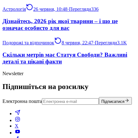
Астрологія
26 червня, 10:48
·
Перегляди
336
Дізнайтесь, 2026 рік якої тварини – і що це
означає особисто для вас
Подорожі та відпочинок
8 червня, 22:47
·
Перегляди
3.1K
Скільки метрів має Статуя Свободи? Важливі
деталі та цікаві факти
Newsletter
Підпишіться на розсилку
Електронна пошта
Підписатися
X