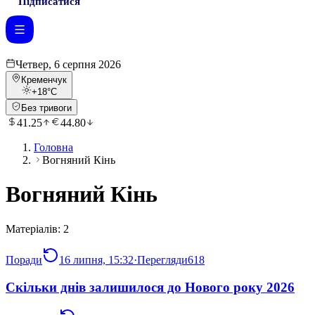
Підписатися
Четвер, 6 серпня 2026
Кременчук
+18
°C
Без тривоги
41.25
44.80
Головна
Вогняний Кінь
Вогняний Кінь
Матеріалів:
2
Поради
16 липня, 15:32
·
Перегляди
618
Скільки днів залишилося до Нового року 2026