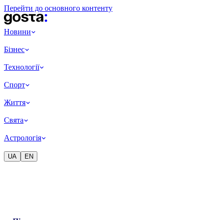
Перейти до основного контенту
Новини
Бізнес
Технології
Спорт
Життя
Свята
Астрологія
UA
EN