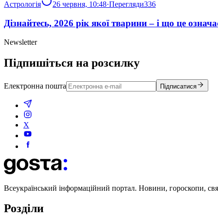
Астрологія
26 червня, 10:48
·
Перегляди
336
Дізнайтесь, 2026 рік якої тварини – і що це означа
Newsletter
Підпишіться на розсилку
Електронна пошта
Підписатися
X
Всеукраїнський інформаційний портал. Новини, гороскопи, свята
Розділи