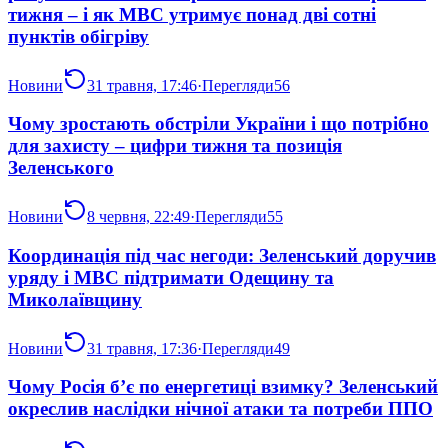
тижня – і як МВС утримує понад дві сотні
пунктів обігріву
Новини
31 травня, 17:46
·
Перегляди
56
Чому зростають обстріли України і що потрібно
для захисту – цифри тижня та позиція
Зеленського
Новини
8 червня, 22:49
·
Перегляди
55
Координація під час негоди: Зеленський доручив
уряду і МВС підтримати Одещину та
Миколаївщину
Новини
31 травня, 17:36
·
Перегляди
49
Чому Росія б’є по енергетиці взимку? Зеленський
окреслив наслідки нічної атаки та потреби ППО