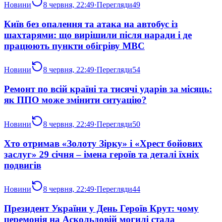
Новини
8 червня, 22:49
·
Перегляди
49
Київ без опалення та атака на автобус із
шахтарями: що вирішили після наради і де
працюють пункти обігріву МВС
Новини
8 червня, 22:49
·
Перегляди
54
Ремонт по всій країні та тисячі ударів за місяць:
як ППО може змінити ситуацію?
Новини
8 червня, 22:49
·
Перегляди
50
Хто отримав «Золоту Зірку» і «Хрест бойових
заслуг» 29 січня – імена героїв та деталі їхніх
подвигів
Новини
8 червня, 22:49
·
Перегляди
44
Президент України у День Героїв Крут: чому
церемонія на Аскольдовій могилі стала