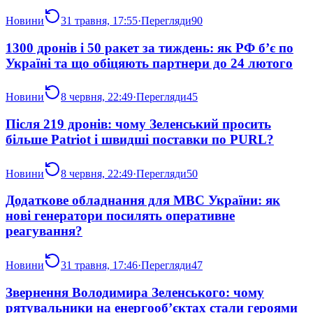
Новини
31 травня, 17:55
·
Перегляди
90
1300 дронів і 50 ракет за тиждень: як РФ б’є по
Україні та що обіцяють партнери до 24 лютого
Новини
8 червня, 22:49
·
Перегляди
45
Після 219 дронів: чому Зеленський просить
більше Patriot і швидші поставки по PURL?
Новини
8 червня, 22:49
·
Перегляди
50
Додаткове обладнання для МВС України: як
нові генератори посилять оперативне
реагування?
Новини
31 травня, 17:46
·
Перегляди
47
Звернення Володимира Зеленського: чому
рятувальники на енергооб’єктах стали героями