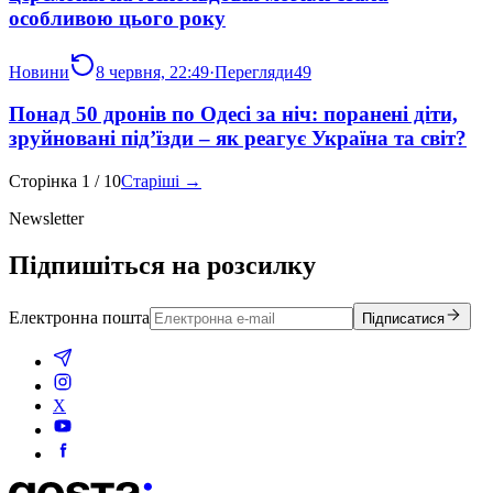
особливою цього року
Новини
8 червня, 22:49
·
Перегляди
49
Понад 50 дронів по Одесі за ніч: поранені діти,
зруйновані під’їзди – як реагує Україна та світ?
Сторінка
1
/
10
Старіші →
Newsletter
Підпишіться на розсилку
Електронна пошта
Підписатися
X