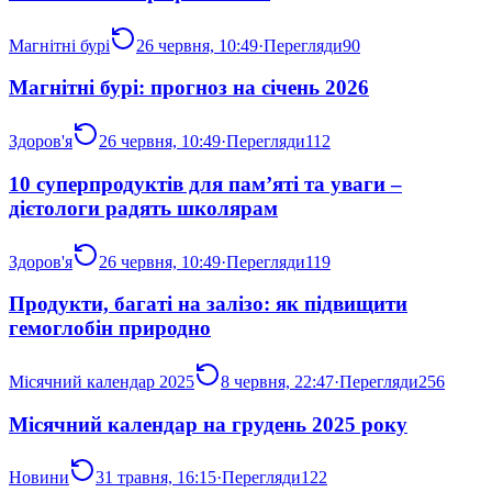
Магнітні бурі
26 червня, 10:49
·
Перегляди
90
Магнітні бурі: прогноз на січень 2026
Здоров'я
26 червня, 10:49
·
Перегляди
112
10 суперпродуктів для пам’яті та уваги –
дієтологи радять школярам
Здоров'я
26 червня, 10:49
·
Перегляди
119
Продукти, багаті на залізо: як підвищити
гемоглобін природно
Місячний календар 2025
8 червня, 22:47
·
Перегляди
256
Місячний календар на грудень 2025 року
Новини
31 травня, 16:15
·
Перегляди
122