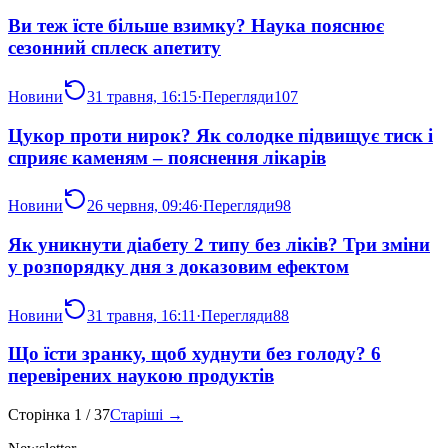
Ви теж їсте більше взимку? Наука пояснює
сезонний сплеск апетиту
Новини
31 травня, 16:15
·
Перегляди
107
Цукор проти нирок? Як солодке підвищує тиск і
сприяє каменям – пояснення лікарів
Новини
26 червня, 09:46
·
Перегляди
98
Як уникнути діабету 2 типу без ліків? Три зміни
у розпорядку дня з доказовим ефектом
Новини
31 травня, 16:11
·
Перегляди
88
Що їсти зранку, щоб худнути без голоду? 6
перевірених наукою продуктів
Сторінка
1
/
37
Старіші →