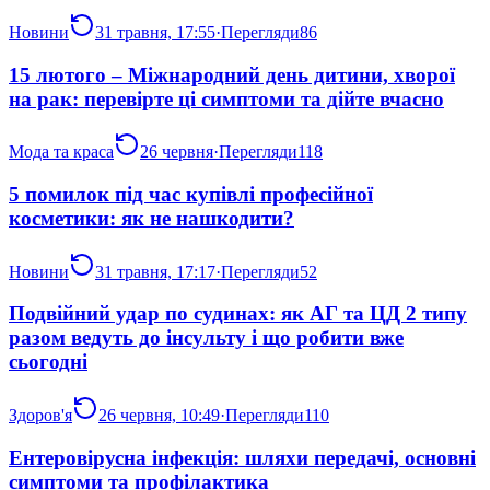
Новини
31 травня, 17:55
·
Перегляди
86
15 лютого – Міжнародний день дитини, хворої
на рак: перевірте ці симптоми та дійте вчасно
Мода та краса
26 червня
·
Перегляди
118
5 помилок під час купівлі професійної
косметики: як не нашкодити?
Новини
31 травня, 17:17
·
Перегляди
52
Подвійний удар по судинах: як АГ та ЦД 2 типу
разом ведуть до інсульту і що робити вже
сьогодні
Здоров'я
26 червня, 10:49
·
Перегляди
110
Ентеровірусна інфекція: шляхи передачі, основні
симптоми та профілактика