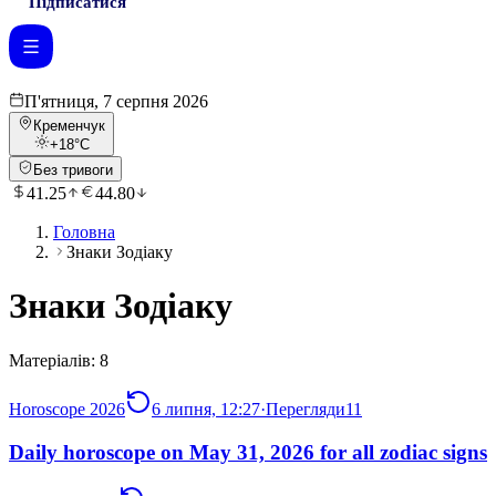
Підписатися
П'ятниця, 7 серпня 2026
Кременчук
+18
°C
Без тривоги
41.25
44.80
Головна
Знаки Зодіаку
Знаки Зодіаку
Матеріалів:
8
Horoscope 2026
6 липня, 12:27
·
Перегляди
11
Daily horoscope on May 31, 2026 for all zodiac signs