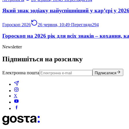
Який знак зодіаку найуспішніший у кар’єрі у 202
Гороскоп 2026
26 червня, 10:49
·
Перегляди
294
Гороскоп на 2026 рік для всіх знаків – кохання, 
Newsletter
Підпишіться на розсилку
Електронна пошта
Підписатися
X