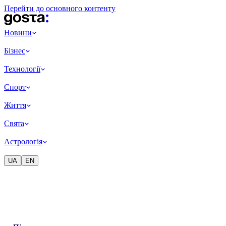
Перейти до основного контенту
Новини
Бізнес
Технології
Спорт
Життя
Свята
Астрологія
UA
EN