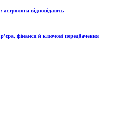
6: астрологи відповідають
кар’єра, фінанси й ключові передбачення