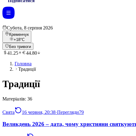
Підписатися
Субота, 8 серпня 2026
Кременчук
+18
°C
Без тривоги
41.25
44.80
Головна
Традиції
Традиції
Матеріалів:
36
Свята
16 червня, 20:38
·
Перегляди
79
Великдень 2026 – дата, чому християни святкують 