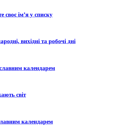
е своє ім’я у списку
ародні, вихідні та робочі дні
вославним календарем
ають світ
ославним календарем