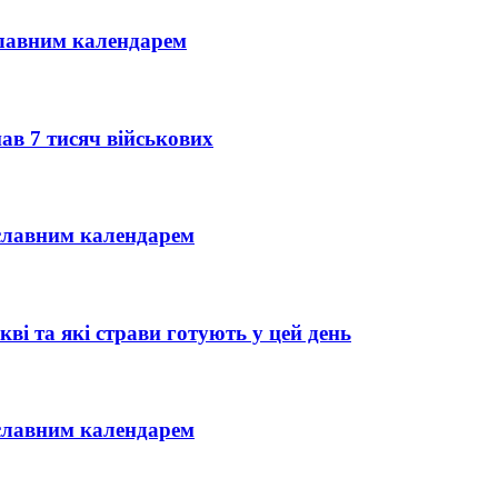
славним календарем
ав 7 тисяч військових
ославним календарем
ві та які страви готують у цей день
ославним календарем