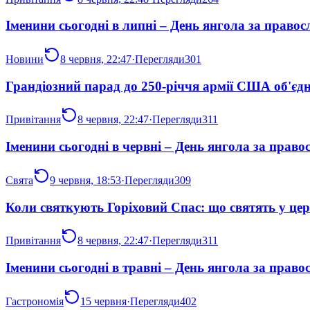
Іменини сьогодні в липні – День янгола за право
Новини
8 червня, 22:47
·
Перегляди
301
Грандіозний парад до 250-річчя армії США об'єдн
Привітання
8 червня, 22:47
·
Перегляди
311
Іменини сьогодні в червні – День янгола за прав
Свята
9 червня, 18:53
·
Перегляди
309
Коли святкують Горіховий Спас: що святять у церк
Привітання
8 червня, 22:47
·
Перегляди
311
Іменини сьогодні в травні – День янгола за прав
Гастрономія
15 червня
·
Перегляди
402