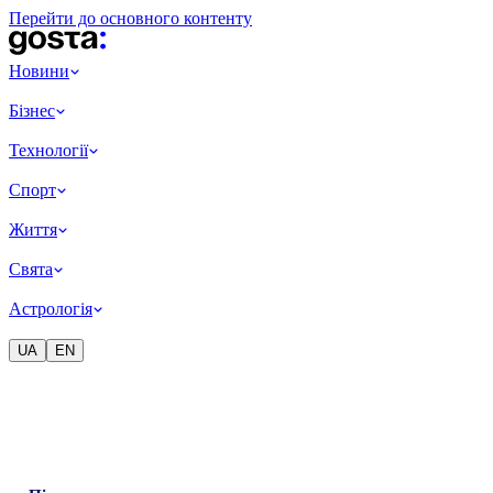
Перейти до основного контенту
Новини
Бізнес
Технології
Спорт
Життя
Свята
Астрологія
UA
EN