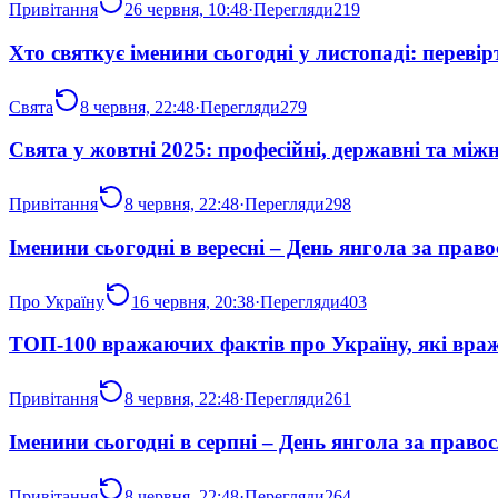
Привітання
26 червня, 10:48
·
Перегляди
219
Хто святкує іменини сьогодні у листопаді: перевірт
Свята
8 червня, 22:48
·
Перегляди
279
Свята у жовтні 2025: професійні, державні та міжн
Привітання
8 червня, 22:48
·
Перегляди
298
Іменини сьогодні в вересні – День янгола за пра
Про Україну
16 червня, 20:38
·
Перегляди
403
ТОП-100 вражаючих фактів про Україну, які враж
Привітання
8 червня, 22:48
·
Перегляди
261
Іменини сьогодні в серпні – День янгола за прав
Привітання
8 червня, 22:48
·
Перегляди
264