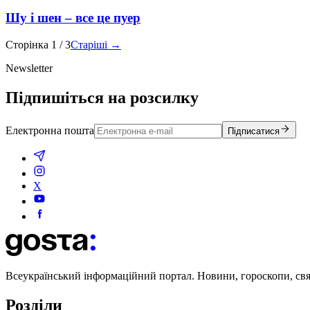
Шу і шен – все це пуер
Сторінка
1
/
3
Старіші →
Newsletter
Підпишіться на розсилку
Електронна пошта
Підписатися
X
Всеукраїнський інформаційний портал. Новини, гороскопи, свята
Розділи