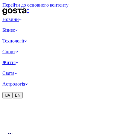
Перейти до основного контенту
Новини
Бізнес
Технології
Спорт
Життя
Свята
Астрологія
UA
EN