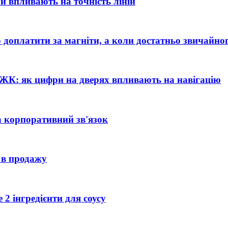
и впливають на точність ліній
 доплатити за магніти, а коли достатньо звичайно
 і ЖК: як цифри на дверях впливають на навігацію
а корпоративний зв'язок
е в продажу
 2 інгредієнти для соусу