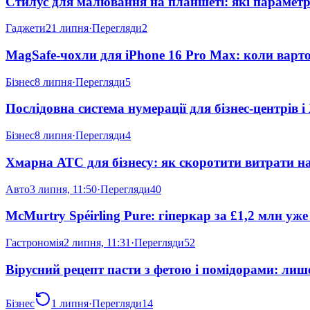
Стилус для малювання на планшеті: які параметр
Гаджети
21 липня
·
Перегляди
2
MagSafe-чохли для iPhone 16 Pro Max: коли варто
Бізнес
8 липня
·
Перегляди
5
Послідовна система нумерації для бізнес-центрів
Бізнес
8 липня
·
Перегляди
4
Хмарна АТС для бізнесу: як скоротити витрати н
Авто
3 липня, 11:50
·
Перегляди
40
McMurtry Spéirling Pure: гіперкар за £1,2 млн уж
Гастрономія
2 липня, 11:31
·
Перегляди
52
Вірусний рецепт пасти з фетою і помідорами: лише
Бізнес
1 липня
·
Перегляди
14