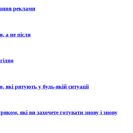
вання реклами
, а не після
игідно
и, які рятують у будь-якій ситуації
ряком, які ви захочете готувати знову і знову