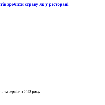
тів зробити страву як у ресторані
 та сервіси з 2022 року.