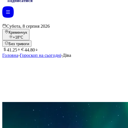
Підписатися
Субота, 8 серпня 2026
Кременчук
+18
°C
Без тривоги
41.25
44.80
Головна
›
Гороскоп на сьогодні
›
Діва