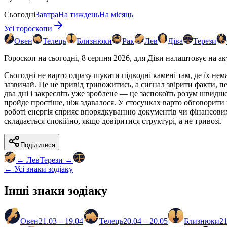
Сьогодні
Завтра
На тиждень
На місяць
Усі гороскопи
Овен
Телець
Близнюки
Рак
Лев
Діва
Терези
Гороскоп на сьогодні, 8 серпня 2026, для Діви налаштовує на а
Сьогодні не варто одразу шукати підводні камені там, де їх не
зазвичай. Це не привід тривожитись, а сигнал звірити факти, 
два дні і закресліть уже зроблене — це заспокоїть розум швидше
пройде простіше, ніж здавалося. У стосунках варто обговорити 
роботі енергія сприяє впорядкуванню документів чи фінансових
складається спокійно, якщо довіритися структурі, а не тривозі.
Поділитися
←
Лев
Терези
→
← Усі знаки зодіаку
Інші знаки зодіаку
Овен
21.03 – 19.04
Телець
20.04 – 20.05
Близнюки
21