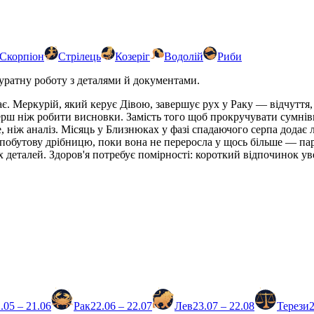
Скорпіон
Стрілець
Козеріг
Водолій
Риби
куратну роботу з деталями й документами.
має. Меркурій, який керує Дівою, завершує рух у Раку — відчутт
перш ніж робити висновки. Замість того щоб прокручувати сумнів
, ніж аналіз. Місяць у Близнюках у фазі спадаючого серпа додає 
побутову дрібницю, поки вона не переросла у щось більше — парт
 деталей. Здоров'я потребує помірності: короткий відпочинок ув
.05 – 21.06
Рак
22.06 – 22.07
Лев
23.07 – 22.08
Терези
2