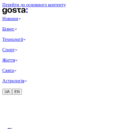
Перейти до основного контенту
Новини
Бізнес
Технології
Спорт
Життя
Свята
Астрологія
UA
EN