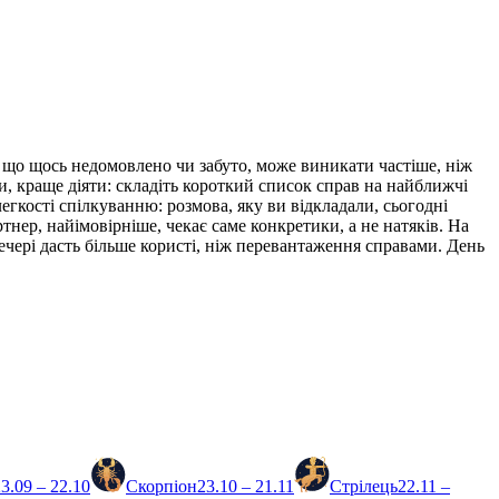
я, що щось недомовлено чи забуто, може виникати частіше, ніж
и, краще діяти: складіть короткий список справ на найближчі
легкості спілкуванню: розмова, яку ви відкладали, сьогодні
нер, найімовірніше, чекає саме конкретики, а не натяків. На
ечері дасть більше користі, ніж перевантаження справами. День
3.09 – 22.10
Скорпіон
23.10 – 21.11
Стрілець
22.11 –