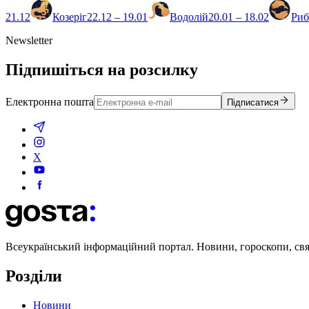
21.12
Козеріг
22.12 – 19.01
Водолій
20.01 – 18.02
Ри
Newsletter
Підпишіться на розсилку
Електронна пошта
Підписатися
X
Всеукраїнський інформаційний портал. Новини, гороскопи, свята
Розділи
Новини