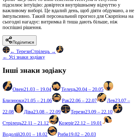
підсилює інтуїцію: довіртеся внутрішньому відчуттю у
важливому виборі. Це вдалий день, щоб діяти обдумано, а не
імпульсивно. Такий персональний прогноз для Скорпіона на
сьогодні нагадує: витримка й тиша дають більше, ніж
поспішні рішення.
Поділитися
←
Терези
Стрілець
→
← Усі знаки зодіаку
Інші знаки зодіаку
Овен
21.03 – 19.04
Телець
20.04 – 20.05
Близнюки
21.05 – 21.06
Рак
22.06 – 22.07
Лев
23.07 –
22.08
Діва
23.08 – 22.09
Терези
23.09 – 22.10
Стрілець
22.11 – 21.12
Козеріг
22.12 – 19.01
Водолій
20.01 – 18.02
Риби
19.02 – 20.03