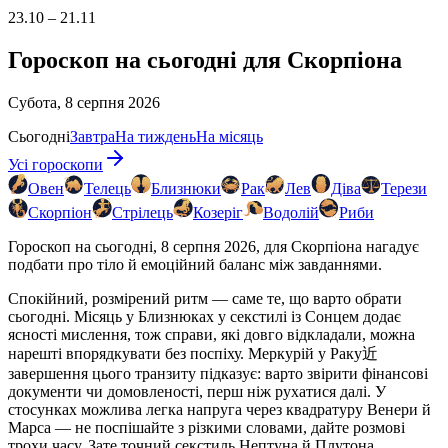
23.10 – 21.11
Гороскоп на сьогодні для Скорпіона
Субота, 8 серпня 2026
Сьогодні
Завтра
На тиждень
На місяць
Усі гороскопи
Овен
Телець
Близнюки
Рак
Лев
Діва
Терези
Скорпіон
Стрілець
Козеріг
Водолій
Риби
Гороскоп на сьогодні, 8 серпня 2026, для Скорпіона нагадує
подбати про тіло й емоційний баланс між завданнями.
Спокійний, розмірений ритм — саме те, що варто обрати
сьогодні. Місяць у Близнюках у секстилі із Сонцем додає
ясності мислення, тож справи, які довго відкладали, можна
нарешті впорядкувати без поспіху. Меркурій у Раку近
завершення цього транзиту підказує: варто звірити фінансові
документи чи домовленості, перш ніж рухатися далі. У
стосунках можлива легка напруга через квадратуру Венери й
Марса — не поспішайте з різкими словами, дайте розмові
трохи часу. Зате точний секстиль Нептуна й Плутона