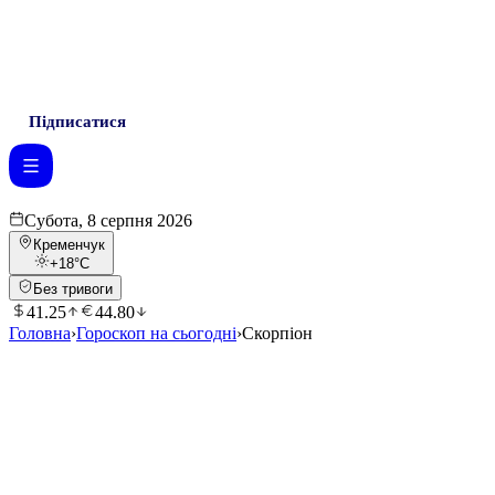
Підписатися
Субота, 8 серпня 2026
Кременчук
+18
°C
Без тривоги
41.25
44.80
Головна
›
Гороскоп на сьогодні
›
Скорпіон