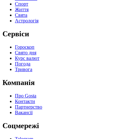
Спорт
Життя
Свята
Астрологія
Сервіси
Гороскоп
Свято дня
Курс валют
Погода
Тривога
Компанія
Про Gosta
Контакти
Партнерство
Вакансії
Соцмережі
Telegram