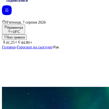
Підписатися
П'ятниця, 7 серпня 2026
Кременчук
+18
°C
Без тривоги
41.25
44.80
Головна
›
Гороскоп на сьогодні
›
Рак