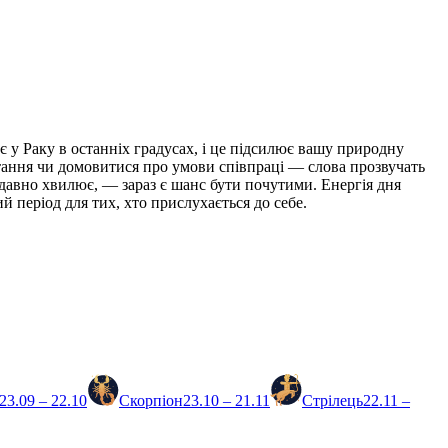
 у Раку в останніх градусах, і це підсилює вашу природну
итання чи домовитися про умови співпраці — слова прозвучать
давно хвилює, — зараз є шанс бути почутими. Енергія дня
 період для тих, хто прислухається до себе.
23.09 – 22.10
Скорпіон
23.10 – 21.11
Стрілець
22.11 –