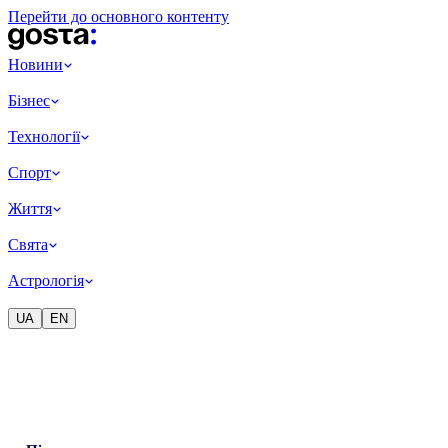
Перейти до основного контенту
Новини
Бізнес
Технології
Спорт
Життя
Свята
Астрологія
UA
EN