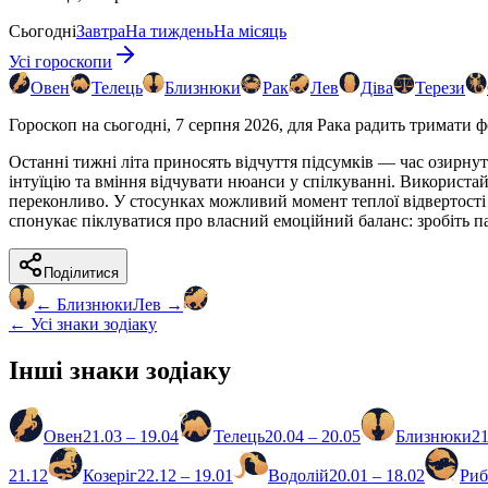
Сьогодні
Завтра
На тиждень
На місяць
Усі гороскопи
Овен
Телець
Близнюки
Рак
Лев
Діва
Терези
Гороскоп на сьогодні, 7 серпня 2026, для Рака радить тримати
Останні тижні літа приносять відчуття підсумків — час озирну
інтуїцію та вміння відчувати нюанси у спілкуванні. Використа
переконливо. У стосунках можливий момент теплої відвертості 
спонукає піклуватися про власний емоційний баланс: зробіть па
Поділитися
←
Близнюки
Лев
→
← Усі знаки зодіаку
Інші знаки зодіаку
Овен
21.03 – 19.04
Телець
20.04 – 20.05
Близнюки
21
21.12
Козеріг
22.12 – 19.01
Водолій
20.01 – 18.02
Ри