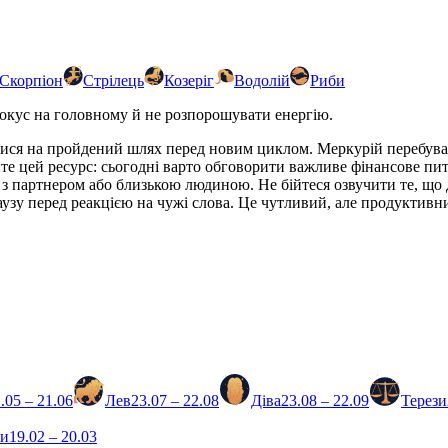
Скорпіон
Стрілець
Козеріг
Водолій
Риби
 фокус на головному й не розпорошувати енергію.
тися на пройдений шлях перед новим циклом. Меркурій перебуває
йте цей ресурс: сьогодні варто обговорити важливе фінансове п
з партнером або близькою людиною. Не бійтеся озвучити те, що 
узу перед реакцією на чужі слова. Це чутливий, але продуктивний
.05 – 21.06
Лев
23.07 – 22.08
Діва
23.08 – 22.09
Терези
би
19.02 – 20.03