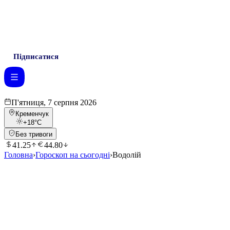
Підписатися
П'ятниця, 7 серпня 2026
Кременчук
+18
°C
Без тривоги
41.25
44.80
Головна
›
Гороскоп на сьогодні
›
Водолій