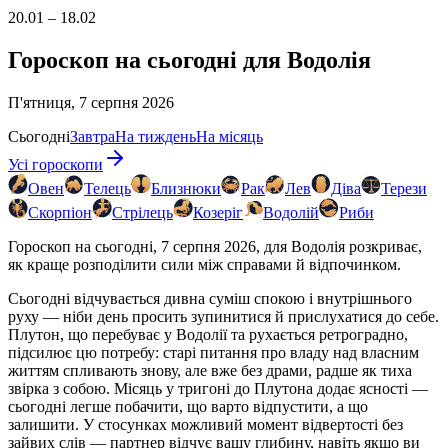
20.01 – 18.02
Гороскоп на сьогодні для Водолія
П'ятниця, 7 серпня 2026
Сьогодні
Завтра
На тиждень
На місяць
Усі гороскопи
Овен
Телець
Близнюки
Рак
Лев
Діва
Терези
Скорпіон
Стрілець
Козеріг
Водолій
Риби
Гороскоп на сьогодні, 7 серпня 2026, для Водолія розкриває,
як краще розподілити сили між справами й відпочинком.
Сьогодні відчувається дивна суміш спокою і внутрішнього
руху — ніби день просить зупинитися й прислухатися до себе.
Плутон, що перебуває у Водолії та рухається ретроградно,
підсилює цю потребу: старі питання про владу над власним
життям спливають знову, але вже без драми, радше як тиха
звірка з собою. Місяць у тригоні до Плутона додає ясності —
сьогодні легше побачити, що варто відпустити, а що
залишити. У стосунках можливий момент відвертості без
зайвих слів — партнер відчує вашу глибину, навіть якщо ви