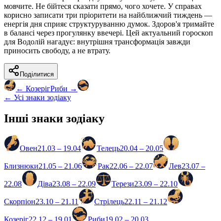
мовчите. Не бійтеся сказати прямо, чого хочете. У справах
корисно записати три пріоритети на найближчий тиждень —
енергія дня сприяє структуруванню думок. Здоров'я тримайте
в балансі через прогулянку ввечері. Цей актуальний гороскоп
для Водолій нагадує: внутрішня трансформація завжди
приносить свободу, а не втрату.
Поділитися
←
Козеріг
Риби
→
← Усі знаки зодіаку
Інші знаки зодіаку
Овен
21.03 – 19.04
Телець
20.04 – 20.05
Близнюки
21.05 – 21.06
Рак
22.06 – 22.07
Лев
23.07 –
22.08
Діва
23.08 – 22.09
Терези
23.09 – 22.10
Скорпіон
23.10 – 21.11
Стрілець
22.11 – 21.12
Козеріг
22.12 – 19.01
Риби
19.02 – 20.03